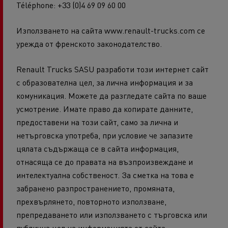
Téléphone: +33 (0)4 69 09 60 00
Използването на сайта www.renault-trucks.com се
урежда от френското законодателство.
Renault Trucks SASU разработи този интернет сайт
с образователна цел, за лична информация и за
комуникация. Можете да разгледате сайта по ваше
усмотрение. Имате право да копирате данните,
предоставени на този сайт, само за лична и
нетърговска употреба, при условие че запазите
цялата съдържаща се в сайта информация,
отнасяща се до правата на възпроизвеждане и
интелектуална собственост. За сметка на това е
забранено разпространението, промяната,
прехвърлянето, повторното използване,
препредаването или използването с търговска или
публична цел на информацията от сайта,