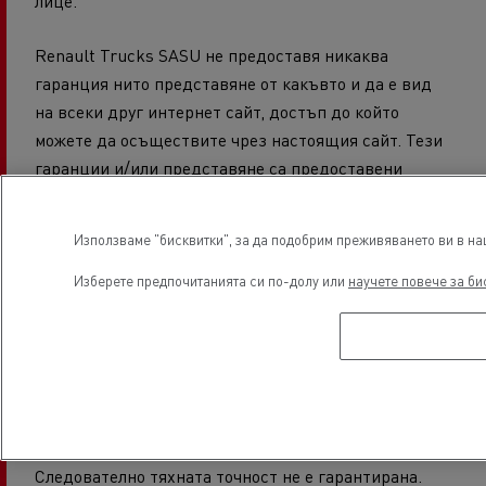
лице.
Renault Trucks SASU не предоставя никаква
гаранция нито представяне от какъвто и да е вид
на всеки друг интернет сайт, достъп до който
можете да осъществите чрез настоящия сайт. Тези
гаранции и/или представяне са предоставени
единствено с цел удобство и в никакъв случай не
водят до поемане или приемане на отговорност от
Използваме "бисквитки", за да подобрим преживяването ви в наш
страна на Renault Trucks SASU, свързана със
съдържанието или използването на тези други
Изберете предпочитанията си по-долу или
научете повече за би
интернет сайтове.
Информацията от този интернет сайт може да
съдържа справки или препратки за продукти,
услуги и т.н. на Renault Trucks SASU, които не са
представени или предлагани във вашата страна.
Следователно тяхната точност не е гарантирана.