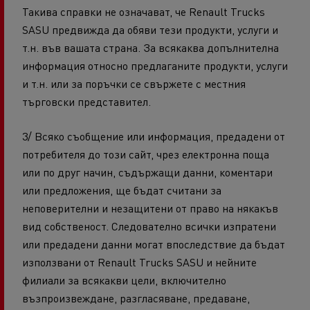
Такива справки не означават, че Renault Trucks
SASU предвижда да обяви тези продукти, услуги и
т.н. във вашата страна. За всякаква допълнителна
информация относно предлаганите продукти, услуги
и т.н. или за поръчки се свържете с местния
търговски представител.
3/ Всяко съобщение или информация, предадени от
потребителя до този сайт, чрез електронна поща
или по друг начин, съдържащи данни, коментари
или предложения, ще бъдат считани за
неповерителни и незащитени от право на някакъв
вид собственост. Следователно всички изпратени
или предадени данни могат впоследствие да бъдат
използвани от Renault Trucks SASU и нейните
филиали за всякакви цели, включително
възпроизвеждане, разгласяване, предаване,