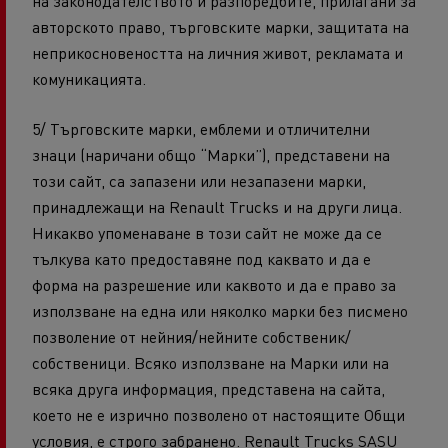
на законодателството и разпоредбите, прилагани за
авторското право, търговските марки, защитата на
неприкосновеността на личния живот, рекламата и
комуникацията.
5/ Търговските марки, емблеми и отличителни
знаци (наричани общо “Марки”), представени на
този сайт, са запазени или незапазени марки,
принадлежащи на Renault Trucks и на други лица.
Никакво упоменаване в този сайт не може да се
тълкува като предоставяне под каквато и да е
форма на разрешение или каквото и да е право за
използване на една или няколко марки без писмено
позволение от нейния/нейните собственик/
собственици. Всяко използване на Марки или на
всяка друга информация, представена на сайта,
което не е изрично позволено от настоящите Общи
условия, е строго забранено. Renault Trucks SASU