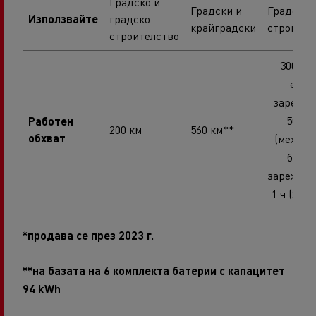
Градско и
Градски и
Градско
Използвайте
градско
крайградски
строител
строителство
300 км 
едно
зарежда
500 к
Работен
200 км
560 км**
обхват
(межди
бърз
зареждан
1 ч (250 
*продава се през 2023 г.
**на базата на 6 комплекта батерии с капацитет
94 kWh