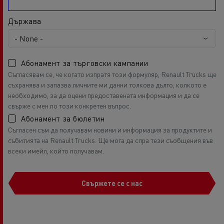
Държава
Абонамент за търговски кампании
Съгласявам се, че когато изпратя този формуляр, Renault Trucks ще
съхранява и запазва личните ми данни толкова дълго, колкото е
необходимо, за да оцени предоставената информация и да се
свърже с мен по този конкретен въпрос.
Абонамент за бюлетин
Съгласен съм да получавам новини и информация за продуктите и
събитията на Renault Trucks. Ще мога да спра тези съобщения във
всеки имейл, който получавам.
Свържете се с нас