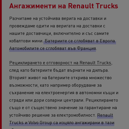
Ангажименти на Renault Trucks
Разчитаме на устойчива верига на доставки и
провеждаме одити на веригата на доставки с
нашите доставчици, включително и със самите
кобалтови мини.
Батериите се сглобяват в Европа.
Автомобилите се сглобяват във Франция
.
Рециклирането е отговорност на Renault Trucks
,
след като батериите бъдат върнати на дилъра.
Вторият живот на батериите открива множество
възможности, като например оборудване за
съхранение на електроенергия в автономни къщи и
сгради или дори соларни централи. Рециклирането
също е от съществено значение за гарантиране на
устойчиво решение за електромобилност.
Renault
Trucks и Volvo Group са изцяло ангажирани в тази