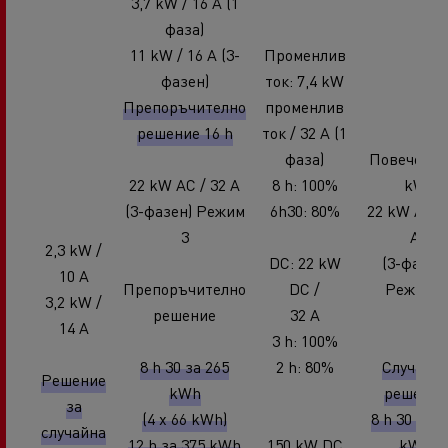
3,7 kW / 16 A (1
фаза)
11 kW / 16 A (3-
Променлив
фазен)
ток: 7,4 kW
Препоръчително
променлив
решение 16 h
ток / 32 A (1
фаза)
Повече от 
22 kW AC / 32 A
8 h: 100%
kW
(3-фазен) Режим
6h30: 80%
22 kW AC /
3
A
2,3 kW /
DC: 22 kW
(3-фазен
10 A
Препоръчително
DC /
Режим 2
3,2 kW /
решение
32 A
14 A
3 h: 100%
8 h 30 за 265
2 h: 80%
Случайн
Решение
kWh
решение
за
(4 x 66 kWh)
8 h 30 за 2
случайна
12 h за 375 kWh
150 kW DC
kWh