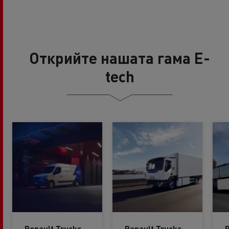
Открийте нашата гама E-
tech
Renault Trucks
Renault Trucks
R