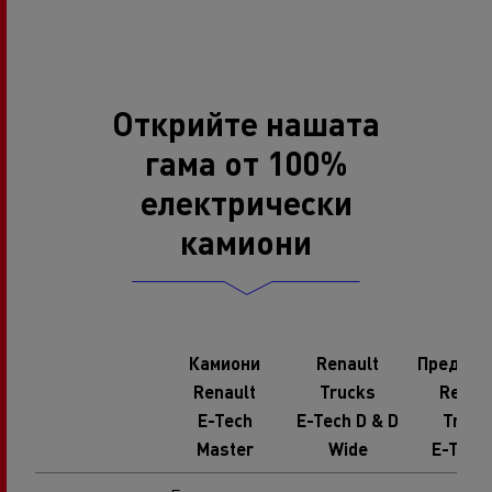
Открийте нашата
гама от 100%
електрически
камиони
Камиони
Renault
Предсто
Renault
Trucks
Renau
E-Tech
E-Tech D & D
Truck
Master
Wide
E-Tech