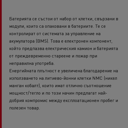
Батерията се състои от набор от клетки, свързани в
модули, които са опаковани в батериите. Те се
контролират от системата за управление на
акумулатора (BMS). Това е електронен компонент,
който предпазва електрическия камион и батерията
от преждевременно стареене и пожар при
неправилна употреба.
Енергийната плътност е увеличена благодарение на
използването на литиево-йонни клетки NMC (никел
манган кобалт), които имат отлично съотношение
мощност/тегло и по този начин предлагат най-
добрия компромис между експлоатационен пробег и
полезен товар.