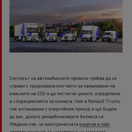
Секторът на автомобилните превози трябва да се
справи с предизвикателството за намаляване на
емисиите на CO2 и да постигне целите, определени
в споразуменията за климата. Ние в Renault Trucks
сме ангажирани с енергийния преход и ще бъдем
до вас, докато декарбонизирате бизнеса си.
Убедени сме, че електрическата
енергия е най-
зрялото решение за
намаляване на емисиите.