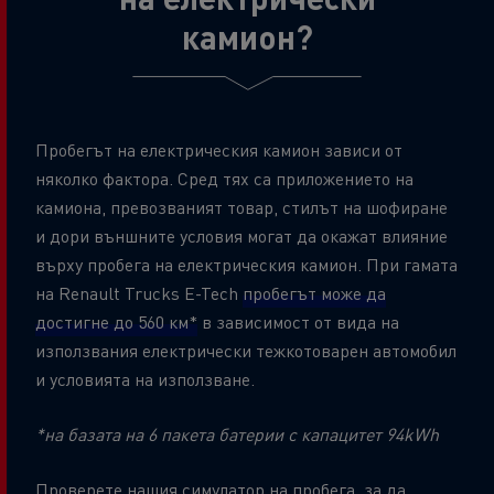
камион?
Пробегът на електрическия камион зависи от
няколко фактора. Сред тях са приложението на
камиона, превозваният товар, стилът на шофиране
и дори външните условия могат да окажат влияние
върху пробега на електрическия камион. При гамата
на Renault Trucks E-Tech
пробегът може да
достигне до 560 км*
в зависимост от вида на
използвания електрически тежкотоварен автомобил
и условията на използване.
*на базата на 6 пакета батерии с капацитет 94kWh
Проверете нашия симулатор на пробега, за да