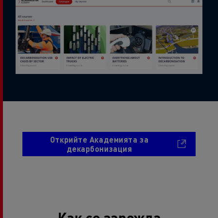
Открийте Академията за
декарбонизация
Как се зарежда