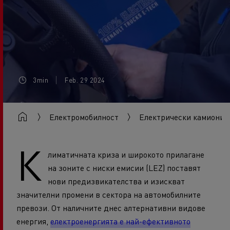
3min
Feb. 29 2024
Eлектромобилност
Електрически камиони
К
лиматичната криза и широкото прилагане
на зоните с ниски емисии (LEZ) поставят
нови предизвикателства и изискват
значителни промени в сектора на автомобилните
превози. От наличните днес алтернативни видове
енергия,
електроенергията е най-ефективното