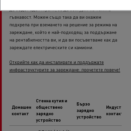
Решенията за зареждане на
Renault Trucks могат
да бъдат адаптирани, за да осигурят по-голяма
гъвкавост. Можем също така да ви окажем
подкрепа при вземането на решение за режима на
зареждане, който е най-подходящ за поддържане
на рентабилността ви, и да ви посъветваме как да
зареждате електрическите си камиони.
Открийте как да инсталирате и поддържате
инфраструктурите за зареждане: прочетете повече!
Стенна кутия и
Бързо
Домашен
обществено
Индустриа
зарядно
контакт
зарядно
контакт
устройство
устройство