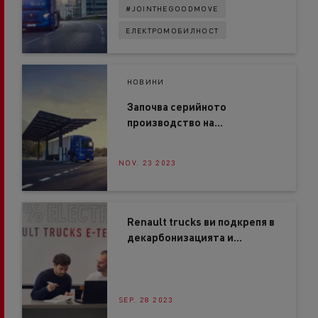
#JOINTHEGOODMOVE
ЕЛЕКТРОМОБИЛНОСТ
НОВИНИ
Започва серийното
производство на
електрическите камиони
Renault E-Tech гама T и C
NOV. 23 2023
Renault trucks ви подкрепя в
декарбонизацията и
преминаването към
електромобилност
SEP. 28 2023