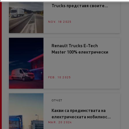
Trucks представя своите
електрически камиони за
превози на дълги
NOV. 18 2025
разстояния
Renault Trucks E-Tech
Master 100% електрически
FEB. 10 2025
ОТЧЕТ
Какви са предимствата на
електрическата мобилност
MAR. 20 2024
за камионите