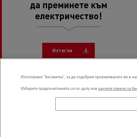
да преминете към
електричество!
Document
Изтегли
Използваме "бисквитки", за да подобрим преживяването ви в наш
Изберете предпочитанията си по-долу или
научете повече за би
Повече съдържание за
електромобилността
СЪОБЩЕНИЯ ЗА МЕДИИ
Пробег 600 км: Renault