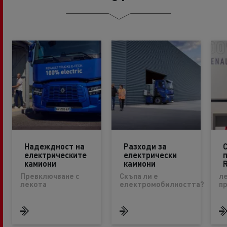
Надеждност на
Разходи за
електрическите
електрически
камиони
камиони
R
Превключване с
Скъпа ли е
л
лекота
електромобилността?
п