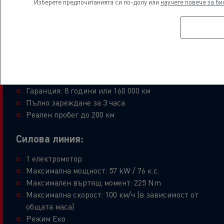
Изберете предпочитанията си по-долу или
научете повече за би
Предлагат се 3 дължини и 2 височини.
Брутно тегло на автомобила: 3,1 т или 3,5 т.
Батерия:
Капацитет: 52 kWh
Технология: Литиево-йонна
Гаранция: 8 години или 160 000 км
Пълно зареждане за 3 часа
Реален пробег до 200 км
Силова линия:
1 електромотор
Максимална мощност: 57 kW / 76 к.с.
Максимален въртящ момент: 225 Nm
Максимална скорост: 100 км/ч (в зависимост от
общата маса)
Режим Еко