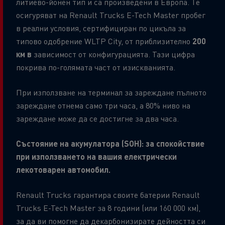
литиево-йонен тип и са произведени в Европа. Те
осигуряват на Renault Trucks E-Tech Master пробег
в реални условия, сертифициран по цикъла за
типово одобрение WLTP City, от приблизително
200
км в
зависимост от конфигурацията. Тази цифра
покрива по-голямата част от изискванията.
При използване на терминал за зареждане пълното
зареждане отнема само три часа, а 80% ниво на
зареждане може да се достигне за два часа.
Състояние на акумулатора (SOH): за спокойствие
при използването на вашия електрически
лекотоварен автомобил.
Renault Trucks гарантира своите батерии Renault
Trucks E-Tech Master за 8 години (или 160 000 км),
за да ви помогне да декарбонизирате дейността си