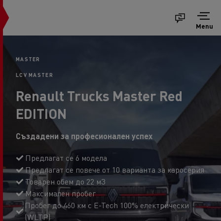
Menu
MASTER
LCV MASTER
Renault Trucks Master Red
EDITION
Създадени за професионален успех
Предлагат се 6 модела
Предлагат се повече от 10 варианта за каросерия
Товарен обем до 22 м3
Максимален пробег
Пробег до 460 км с E-Tech 100% електрически
(WLTP)