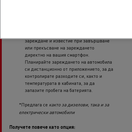
получаване на информация за
състоянието в реално време чрез вашия
смартфон. За електрически превозни
средства: получавате информация на
оставащия пробег, времето за
зареждане и известие при завършване
или прекъсване на зареждането
директно на вашия смартфон.
Планирайте зареждането на автомобила
си дистанционно от приложението, за да
контролирате разходите си, както и
температурата в кабината, за да
запазите пробега на батерията.
*Предлага се
както за дизелови, така и за
електрически автомобили
Получете повече като опция: