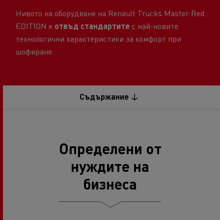
Нивото на оборудване на Renault Trucks Master Red
EDITION е
отвъд стандартите
с най-новите
технологични характеристики за комфорт при
шофиране.
Съдържание
Определени от
нуждите на
бизнеса