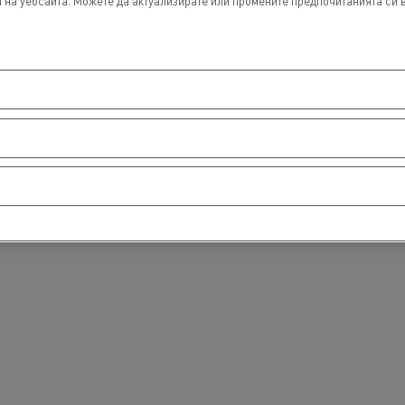
а на уебсайта. Можете да актуализирате или промените предпочитанията си 
еминаване
при
T Robust
ни
 -