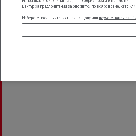
Използваме "бисквитки", за да подобрим преживяването ви в н
Master Red Edition
център за предпочитания за бисквитки по всяко време, като кли
Изберете предпочитанията си по-долу или
научете повече за б
Шофиране на електрически
Фин
камиони
еле
Мечтата на един инженер
Пре
Гама T X-Road
еле
Guerlain