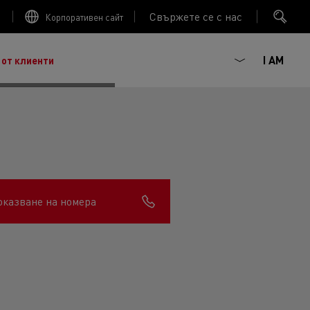
Свържете се с нас
Корпоративен сайт
I AM
 от клиенти
оказване на номера
ГОРИВНА ЕФЕКТИВНОСТ
ният френски производител на камиони, основан
 :
наследството от повече от век иновации, сега сме
Trucks
ива мобилност. Renault Trucks и нейните
ючват 20 000 професионалисти по целия свят.
агматизъм, ентусиазъм и ангажираност.