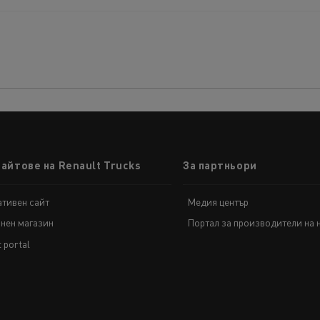
пажен транспорт
Транспорт на автом
спорт на дървен
Транспорт от мини и
сайтове на Renault Trucks
За партньори
ериал
кариери
тивен сайт
Медия център
Комунални услуги
нен магазин
Портал за производители на 
t portal
Аварийни и противопожарни служби
Поддръжка на канализационни системи
Поддръжка на пътищата
Сметосъбиране