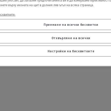
ашия уебсайт, да запазим предпочитанията ви и да измерваме ефективностт
кнете върху иконата на щит в долния ляв ъгъл на всяка страница.
исквитките.
Приемане на всички бисквитки
Отхвърляне на всички
ансиране покупката на
7 ключови точки за пр
ктрически камион
към електричество
Настройки на бисквитките
димства на лизинга при
Дизайн: революцията 
Гама T-Selection
T 01 Racing
ктрическите камиони
електрическите камио
Feldschlösschen
Delanchy Group
Carlsberg