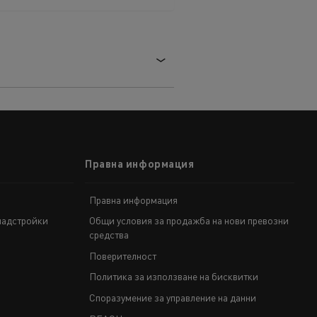
обили
Транспорт на стоки
Правна информация
Правна информация
ЛЕКОТОВАРНИ ПРЕВОЗНИ СРЕДСТВА
надстройки
Общи условия за продажба на нови превозни
средства
Строителни специалисти
Поверителност
Политика за използване на бисквитки
Споразумение за управление на данни