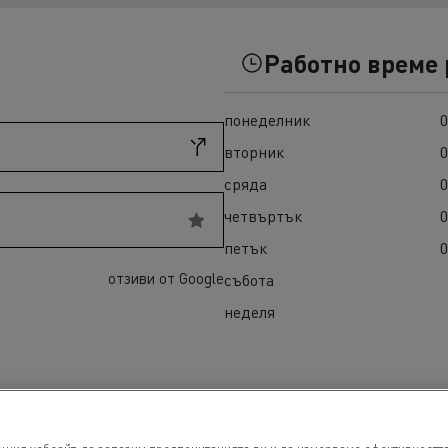
ult Trucks T High
Гама K
Работно време
понеделник
0
вторник
0
сряда
0
четвъртък
0
петък
0
а E-Tech D
Гама E-Tech Master
отзиви от Google
събота
ENAULT TRUCKS E-Tech
неделя
ENAULT TRUCKS E-Tech
 Wide
е
ENAULT TRUCKS E-Tech
 Wide LEC