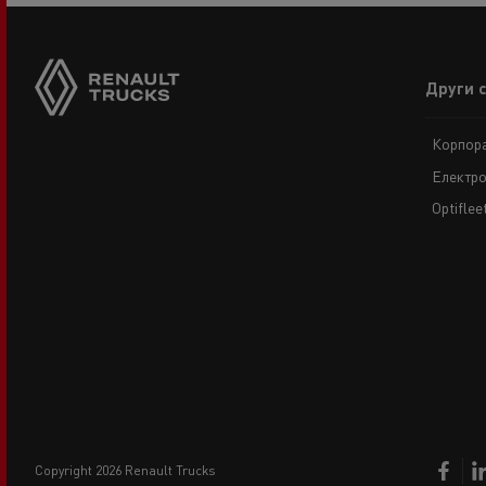
Footer
Други 
menu
Корпора
Електро
Optiflee
copyright 2026 Renault Trucks