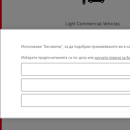
Налични употребявани камиони
Light Commercial Vehicles
Service and Repair
Хладилен транспорт
Гру
Използваме "бисквитки", за да подобрим преживяването ви в на
Местоположени
Изберете предпочитанията си по-долу или
научете повече за б
Тран
Транспорт с цистерни
мат
Строителство
Транспорт на цимент
Земекопни дейности
Транспорт на материали