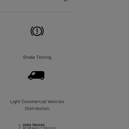
еминаване
Brake Testing
при
T Robust
ни
 -
Light Commercial Vehicles
Distribution