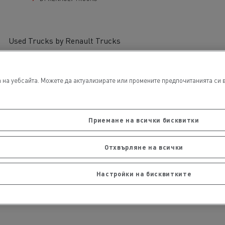
Used Trucks by Renault Trucks
обили
Транспорт на стоки
на уебсайта. Можете да актуализирате или промените предпочитанията си в 
Приемане на всички бисквитки
Отхвърляне на всички
ЛЕКОТОВАРНИ ПРЕВОЗНИ СРЕДСТВА
Строителни специалисти
Настройки на бисквитките