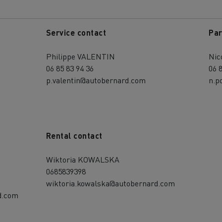
Service contact
Par
Philippe VALENTIN
Nic
06 85 83 94 36
06 
p.valentin@autobernard.com
n.p
Rental contact
Wiktoria KOWALSKA
0685839398
wiktoria.kowalska@autobernard.com
d.com