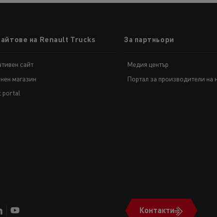
сайтове на Renault Trucks
За партньори
тивен сайт
Медия център
нен магазин
Портал за производители на 
t portal
Контакти