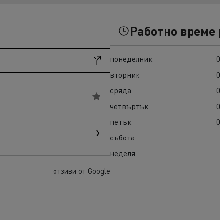
ult Trucks T High
Гама K
Работно време
понеделник
0
вторник
0
сряда
0
четвъртък
0
петък
0
а E-Tech D
Гама E-Tech Master
събота
ENAULT TRUCKS E-Tech
неделя
отзиви от Google
ENAULT TRUCKS E-Tech
 Wide
ENAULT TRUCKS E-Tech
 Wide LEC