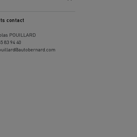
ts contact
olas POUILLARD
85 83 94 40
ouillard@autobernard.com