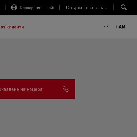
Свържете се с нас
Корпоративен сайт
I AM
 от клиенти
оказване на номера
ГОРИВНА ЕФЕКТИВНОСТ
ният френски производител на камиони, основан
 :
наследството от повече от век иновации, сега сме
Trucks
ива мобилност. Renault Trucks и нейните
ючват 20 000 професионалисти по целия свят.
агматизъм, ентусиазъм и ангажираност.