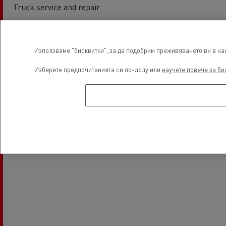
Truck service and repair
Местоположение
Използваме "бисквитки", за да подобрим преживяването ви в наш
Изберете предпочитанията си по-долу или
научете повече за би