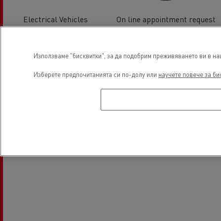
Electrical Vehicles
On line appointment request
Местоположение
Използваме "бисквитки", за да подобрим преживяването ви в наш
Изберете предпочитанията си по-долу или
научете повече за би