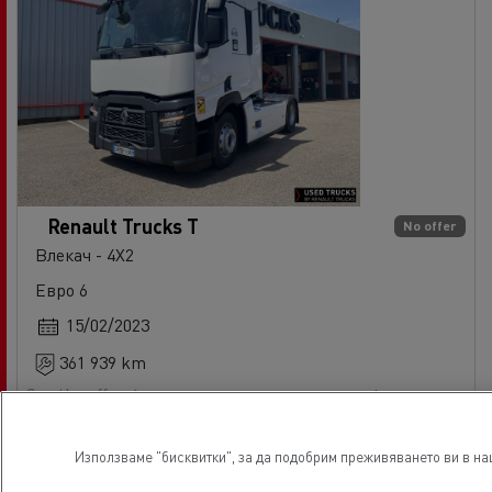
Renault Trucks T
No offer
Влекач - 4X2
Евро 6
15/02/2023
361 939 km
See the offer
свържете се с доставчика
Ref: 73024
Използваме "бисквитки", за да подобрим преживяването ви в наш