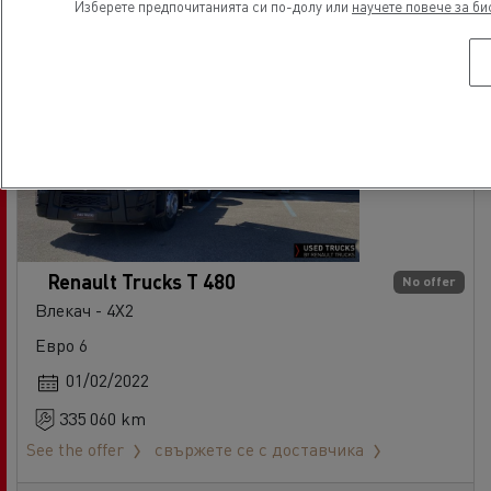
Изберете предпочитанията си по-долу или
научете повече за би
Renault Trucks T 480
No offer
Влекач - 4X2
Евро 6
01/02/2022
335 060 km
See the offer
свържете се с доставчика