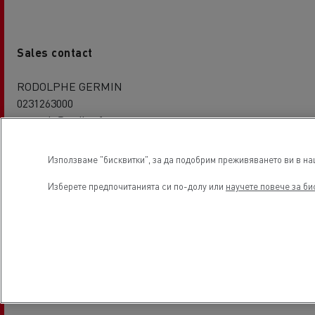
Sales contact
RODOLPHE GERMIN
0231263000
rgermin@codica.fr
Използваме "бисквитки", за да подобрим преживяването ви в наш
Изберете предпочитанията си по-долу или
научете повече за би
Service contact
Richard CHAILLON
0231263000
0623027362
rchaillon@codica.fr