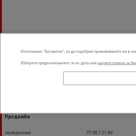
Използваме "бисквитки", за да подобрим преживяването ви в наш
Изберете предпочитанията си по-долу или
научете повече за би
Работно време
Продажби
понеделник
07:00 / 21:00