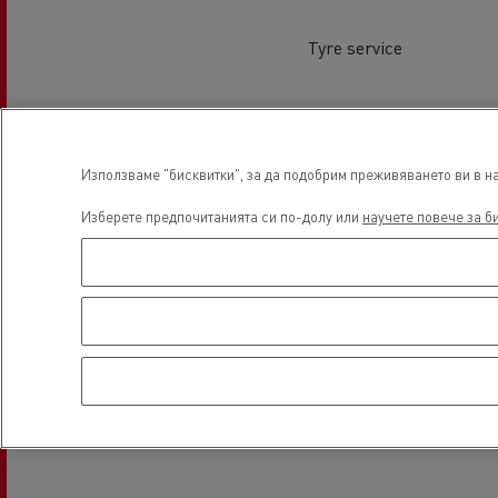
Налични употребявани камиони
Tyre service
Местоположени
Хладилен транспорт
Гру
Използваме "бисквитки", за да подобрим преживяването ви в на
Изберете предпочитанията си по-долу или
научете повече за б
Тран
Транспорт с цистерни
мат
Строителство
Транспорт на цимент
Земекопни дейности
Транспорт на материали