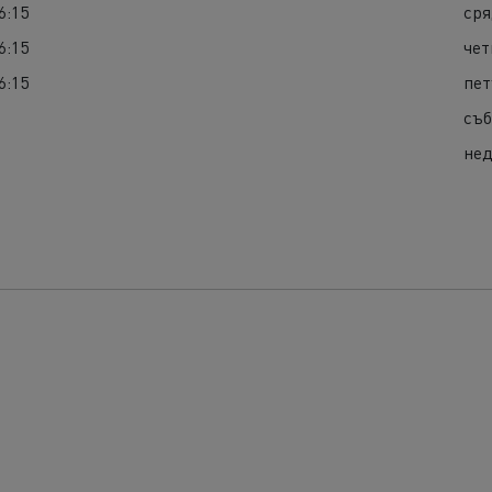
6:15
ср
6:15
че
6:15
пе
съб
нед