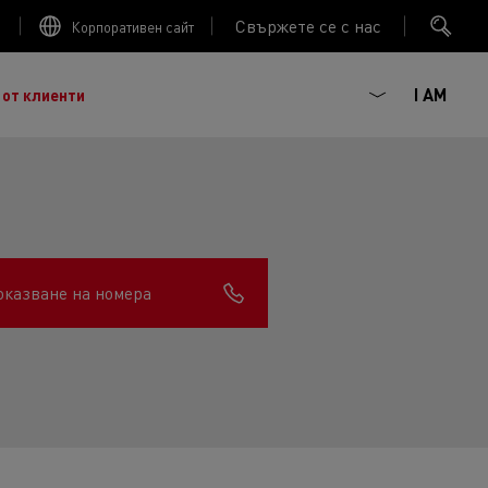
Свържете се с нас
Корпоративен сайт
I AM
 от клиенти
оказване на номера
ГОРИВНА ЕФЕКТИВНОСТ
ният френски производител на камиони, основан
 :
наследството от повече от век иновации, сега сме
Trucks
ива мобилност. Renault Trucks и нейните
ючват 20 000 професионалисти по целия свят.
агматизъм, ентусиазъм и ангажираност.