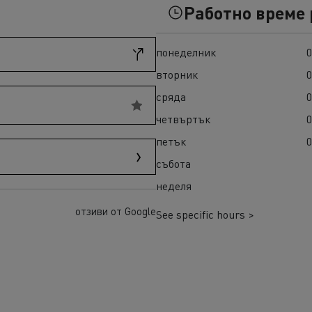
ult Trucks T High
Гама K
Работно време
понеделник
0
вторник
0
сряда
0
четвъртък
0
петък
0
събота
неделя
а E-Tech D
Гама E-Tech Master
отзиви от Google
ENAULT TRUCKS E-Tech
See specific hours >
ENAULT TRUCKS E-Tech
 Wide
ENAULT TRUCKS E-Tech
 Wide LEC