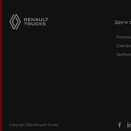
Footer
Други 
menu
Корпора
Електро
Optiflee
copyright 2026 Renault Trucks