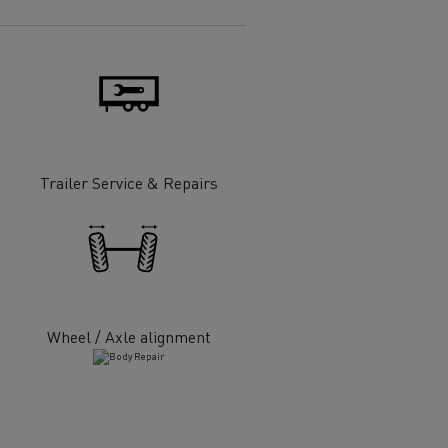
еминаване
Trailer Service & Repairs
при
T Robust
ни
Wheel / Axle alignment
 -