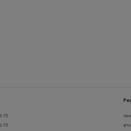
Ре
6:15
по
6:15
вт