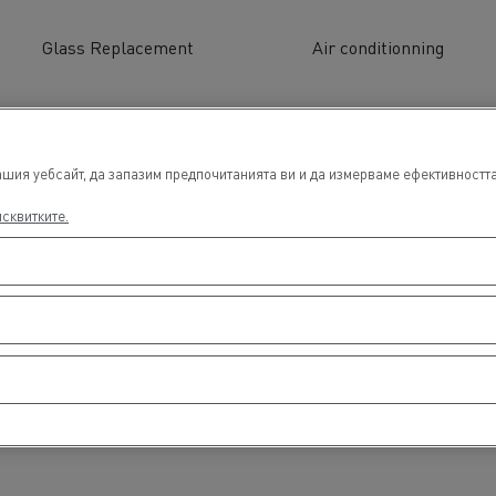
Glass Replacement
Air conditionning
е
пажен транспорт
Транспорт на автом
шия уебсайт, да запазим предпочитанията ви и да измерваме ефективността 
исквитките.
спорт на дървен
Транспорт от мини и
ериал
кариери
Комунални услуги
Аварийни и противопожарни служби
Поддръжка на канализационни системи
Поддръжка на пътищата
Сметосъбиране