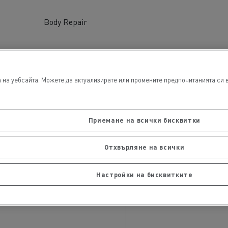
Body Repair
обили
Транспорт на стоки
на уебсайта. Можете да актуализирате или промените предпочитанията си в 
Приемане на всички бисквитки
Отхвърляне на всички
ЛЕКОТОВАРНИ ПРЕВОЗНИ СРЕДСТВА
Строителни специалисти
Настройки на бисквитките