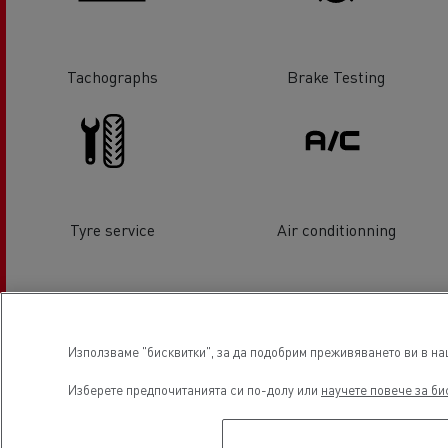
Tachographs
Brake Testing
Tyre service
Air conditionning
Местоположение
Използваме "бисквитки", за да подобрим преживяването ви в наш
Изберете предпочитанията си по-долу или
научете повече за би