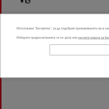
Tyre service
Electrical Vehicles
Използваме "бисквитки", за да подобрим преживяването ви в наш
Местоположение
Изберете предпочитанията си по-долу или
научете повече за би