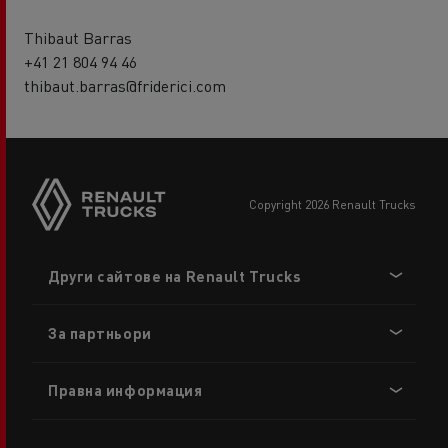
Thibaut Barras
+41 21 804 94 46
thibaut.barras@friderici.com
copyright 2026 Renault Trucks
Footer
Други сайтове на Renault Trucks
menu
За партньори
Правна информация