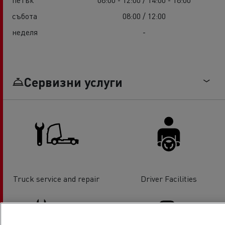
събота
08:00 / 12:00
неделя
-
Сервизни услуги
Truck service and repair
Driver Facilities