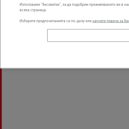
Използваме "бисквитки", за да подобрим преживяването ви в наш
всяка страница.
Light Commercial Vehicles
Financing
Изберете предпочитанията си по-долу или
научете повече за би
Service and Repair
Местоположение