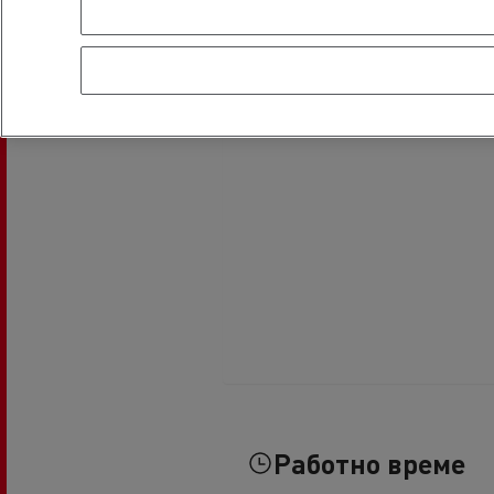
Налични употребявани камиони
Хладилен транспорт
Гру
Тран
Транспорт с цистерни
мат
Строителство
Транспорт на цимент
Земекопни дейности
Транспорт на материали
Работно време