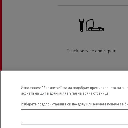
Master Red Edition
Шофиране на електрически
Фин
камиони
еле
Truck service and repair
Мечтата на един инженер
Пре
Гама T X-Road
еле
Местоположени
Използваме "бисквитки", за да подобрим преживяването ви в на
иконата на щит в долния ляв ъгъл на всяка страница.
Guerlain
Изберете предпочитанията си по-долу или
научете повече за б