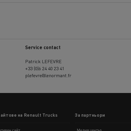
Service contact
Patrick LEFEVRE
+33 (0)6 24 40 23 41
plefevre@lenormant.fr
сайтове на Renault Trucks
За партньори
тивен сайт
Медия център