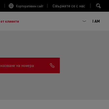
Свържете се с нас
Корпоративен сайт
I AM
 от клиенти
оказване на номера
ГОРИВНА ЕФЕКТИВНОСТ
ният френски производител на камиони, основан
 :
наследството от повече от век иновации, сега сме
Trucks
ива мобилност. Renault Trucks и нейните
ючват 20 000 професионалисти по целия свят.
агматизъм, ентусиазъм и ангажираност.