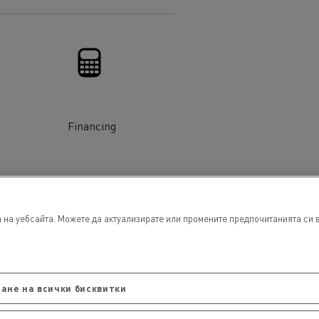
еминаване
Financing
при
T Robust
ни
 на уебсайта. Можете да актуализирате или промените предпочитанията си в
 -
ане на всички бисквитки