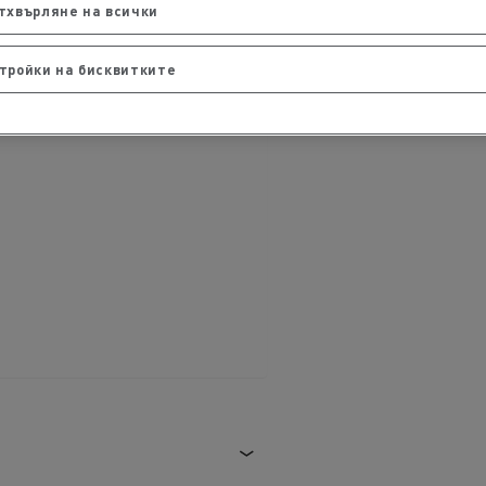
тхвърляне на всички
тройки на бисквитките
обили
Транспорт на стоки
ЛЕКОТОВАРНИ ПРЕВОЗНИ СРЕДСТВА
Строителни специалисти