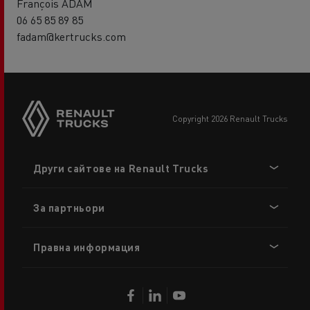
François ADAM
06 65 85 89 85
fadam@kertrucks.com
copyright 2026 Renault Trucks
Footer
Други сайтове на Renault Trucks
menu
За партньори
Правна информация