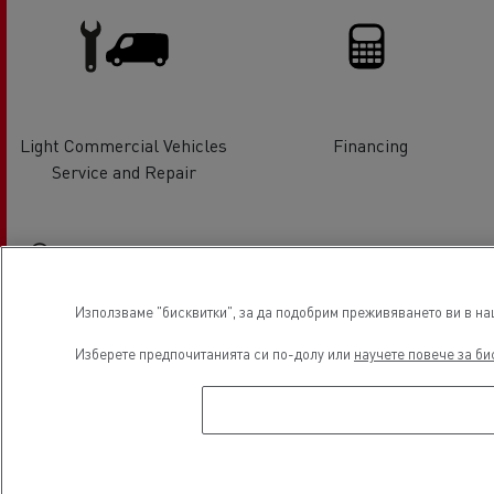
Light Commercial Vehicles
Financing
Service and Repair
Местоположение
Използваме "бисквитки", за да подобрим преживяването ви в наш
Изберете предпочитанията си по-долу или
научете повече за би