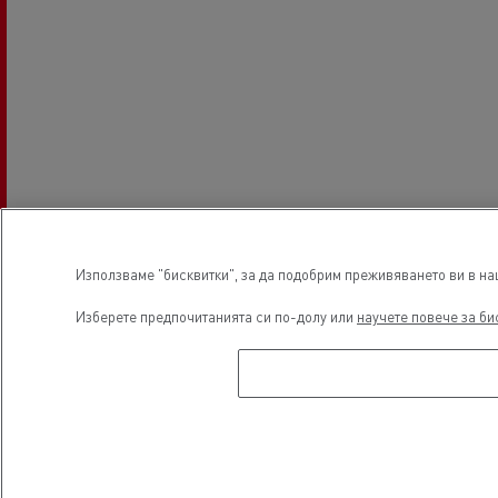
Използваме "бисквитки", за да подобрим преживяването ви в наш
Изберете предпочитанията си по-долу или
научете повече за би
Работно време