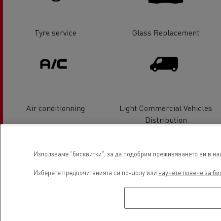
Tyre service
Glass Replacement
Air conditionning
Light Commercial Vehicles
Distribution
Използваме "бисквитки", за да подобрим преживяването ви в наш
Изберете предпочитанията си по-долу или
научете повече за би
Light Commercial Vehicles
Service and Repair