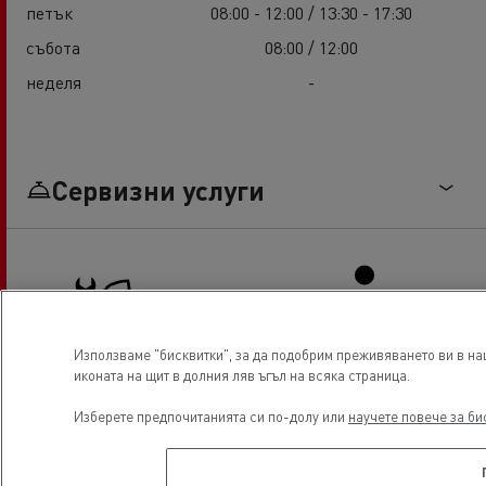
петък
08:00 - 12:00 / 13:30 - 17:30
събота
08:00 / 12:00
неделя
-
Сервизни услуги
Използваме "бисквитки", за да подобрим преживяването ви в на
иконата на щит в долния ляв ъгъл на всяка страница.
Truck service and repair
Driver Facilities
Изберете предпочитанията си по-долу или
научете повече за би