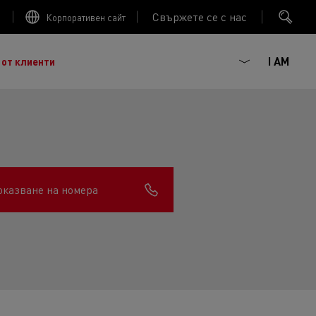
Свържете се с нас
Корпоративен сайт
I AM
 от клиенти
оказване на номера
ГОРИВНА ЕФЕКТИВНОСТ
ният френски производител на камиони, основан
 :
наследството от повече от век иновации, сега сме
Trucks
ива мобилност. Renault Trucks и нейните
ючват 20 000 професионалисти по целия свят.
агматизъм, ентусиазъм и ангажираност.