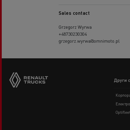
Sales contact
Grzegorz Wyrwa
+48730230304
grzegorz.wyrwa@omnimoto.pl
Footer
Други 
menu
Корпора
Електро
Optiflee