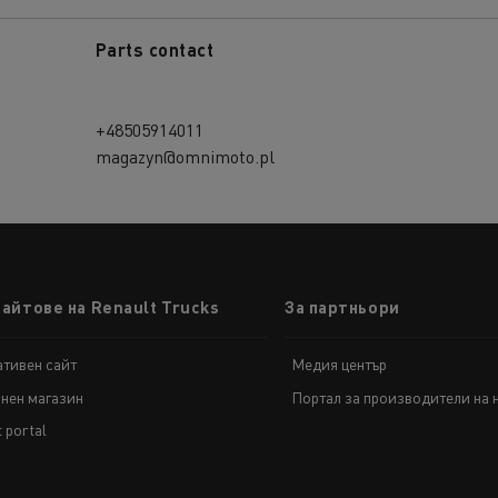
Parts contact
+48505914011
magazyn@omnimoto.pl
сайтове на Renault Trucks
За партньори
тивен сайт
Медия център
нен магазин
Портал за производители на 
t portal