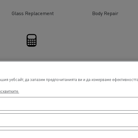
Glass Replacement
Body Repair
пажен транспорт
Транспорт на автом
Financing
спорт на дървен
Транспорт от мини и
ериал
кариери
шия уебсайт, да запазим предпочитанията ви и да измерваме ефективността 
исквитките.
Комунални услуги
е
Аварийни и противопожарни служби
Поддръжка на канализационни системи
Поддръжка на пътищата
Сметосъбиране