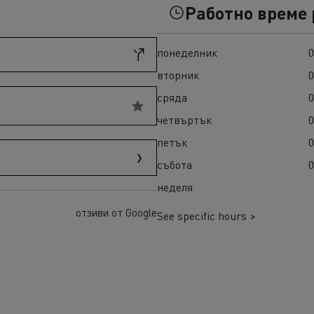
ult Trucks T High
Гама K
Работно време
понеделник
0
вторник
0
сряда
0
четвъртък
0
петък
0
събота
0
неделя
а E-Tech D
Гама E-Tech Master
отзиви от Google
ENAULT TRUCKS E-Tech
See specific hours >
ENAULT TRUCKS E-Tech
 Wide
ENAULT TRUCKS E-Tech
 Wide LEC