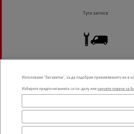
Налични употребявани камиони
Tyre service
Хладилен транспорт
Гру
Light Commercial Vehicles
Тран
Транспорт с цистерни
Service and Repair
мат
Използваме "бисквитки", за да подобрим преживяването ви в на
Изберете предпочитанията си по-долу или
научете повече за б
Строителство
Местоположени
Транспорт на цимент
Земекопни дейности
Транспорт на материали