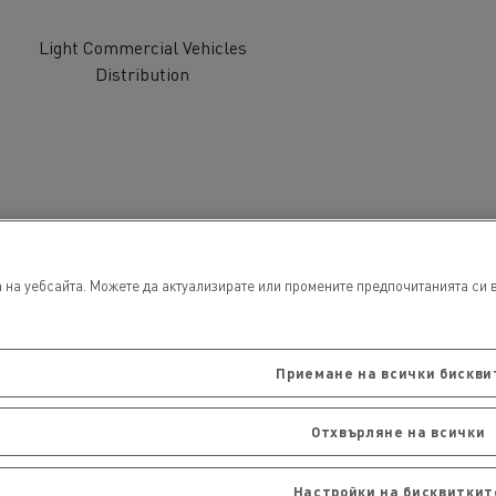
Light Commercial Vehicles
Distribution
обили
Транспорт на стоки
на уебсайта. Можете да актуализирате или промените предпочитанията си в 
ЛЕКОТОВАРНИ ПРЕВОЗНИ СРЕДСТВА
Приемане на всички бискви
Строителни специалисти
Отхвърляне на всички
Настройки на бисквиткит