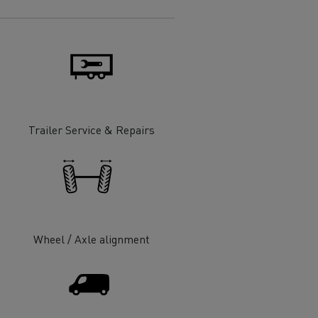
еминаване
Trailer Service & Repairs
при
T Robust
ни
Wheel / Axle alignment
 -