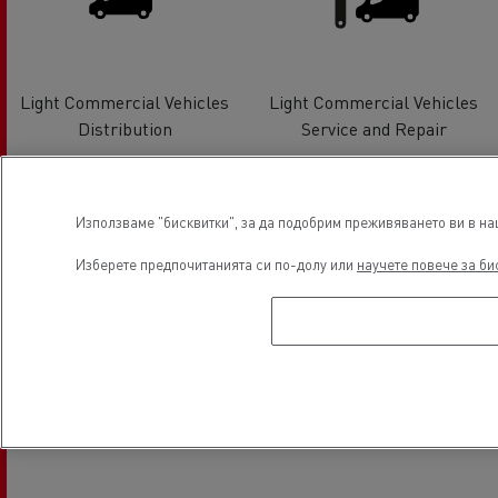
Light Commercial Vehicles
Light Commercial Vehicles
Distribution
Service and Repair
Използваме "бисквитки", за да подобрим преживяването ви в наш
Изберете предпочитанията си по-долу или
научете повече за би
Financing
Electrical Vehicles
Местоположение