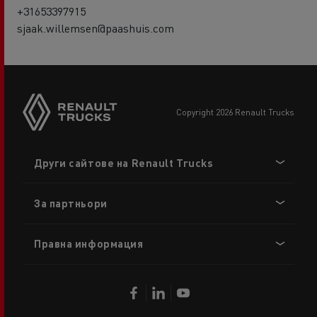
+31653397915
sjaak.willemsen@paashuis.com
copyright 2026 Renault Trucks
Footer
Други сайтове на Renault Trucks
menu
За партньори
Правна информация