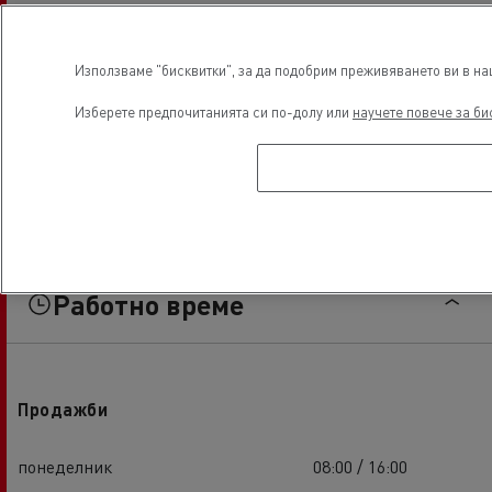
Използваме "бисквитки", за да подобрим преживяването ви в наш
Изберете предпочитанията си по-долу или
научете повече за би
Работно време
Продажби
понеделник
08:00 / 16:00