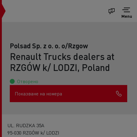
Menu
Polsad Sp. z o. o. o/Rzgow
Renault Trucks dealers at
RZGÓW k/ LODZI, Poland
Отворено
Показване на номера
UL. RUDZKA 35A
95-030 RZGÓW k/ LODZI