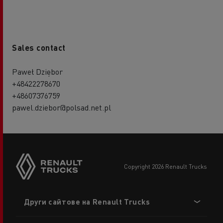
Sales contact
Paweł Dziębor
+48422278670
+48607376759
pawel.dziebor@polsad.net.pl
copyright 2026 Renault Trucks
Footer
Други сайтове на Renault Trucks
menu