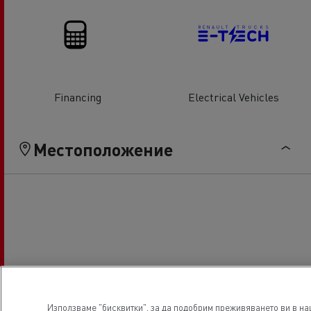
Financing
Electrical Vehicles
Местоположение
Използваме "бисквитки", за да подобрим преживяването ви в наш