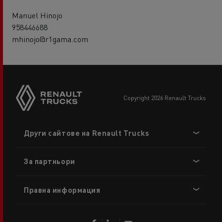
Manuel Hinojo
958446688
mhinojo@r1gama.com
copyright 2026 Renault Trucks
Footer
Други сайтове на Renault Trucks
menu
За партньори
Правна информация