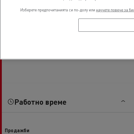
Изберете предпочитанията си по-долу или
научете повече за би
Работно време
Продажби