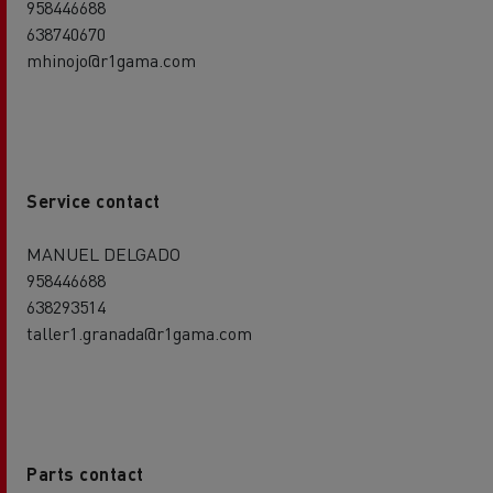
958446688
638740670
mhinojo@r1gama.com
Service contact
MANUEL DELGADO
958446688
638293514
taller1.granada@r1gama.com
Parts contact