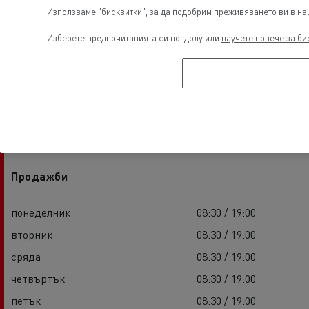
Използваме "бисквитки", за да подобрим преживяването ви в наш
Изберете предпочитанията си по-долу или
научете повече за би
Работно време
Продажби
понеделник
08:30 / 19:00
вторник
08:30 / 19:00
сряда
08:30 / 19:00
четвъртък
08:30 / 19:00
петък
08:30 / 19:00