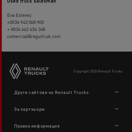
Used truck salesman
Eva Estevez
+0034 943 568 900
+ 0034 662 654 348
comercial@reguitruk.com
copyright 2026 Renault Trucks
Footer
Други сайтове на Renault Trucks
menu
За партньори
Правна информация