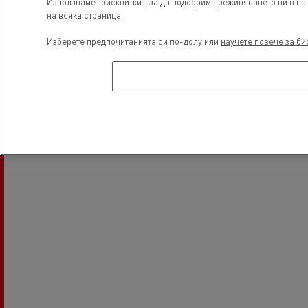
Използваме "бисквитки", за да подобрим преживяването ви в наш
на всяка страница.
Light Commercial Vehicles
Financing
Изберете предпочитанията си по-долу или
научете повече за би
Service and Repair
Местоположение