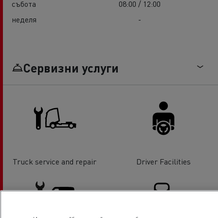
събота
08:00 / 12:00
неделя
-
Сервизни услуги
Truck service and repair
Driver Facilities