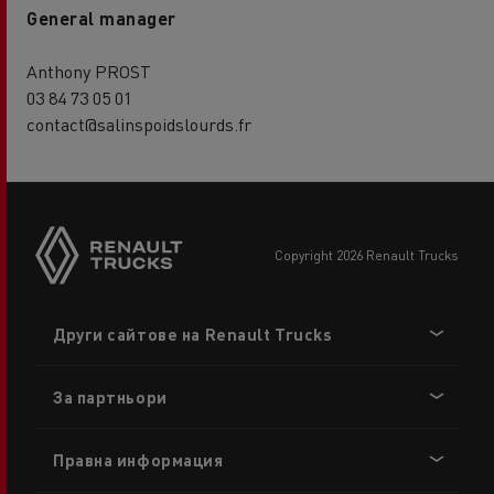
General manager
Anthony PROST
03 84 73 05 01
contact@salinspoidslourds.fr
copyright 2026 Renault Trucks
Footer
Други сайтове на Renault Trucks
menu
За партньори
Правна информация