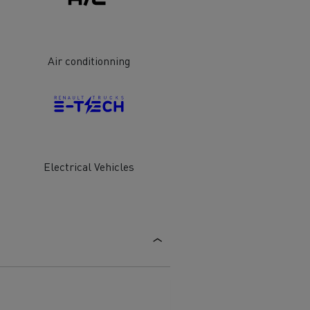
Air conditionning
обили
Транспорт на стоки
Electrical Vehicles
ЛЕКОТОВАРНИ ПРЕВОЗНИ СРЕДСТВА
Строителни специалисти