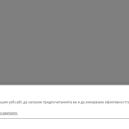
шия уебсайт, да запазим предпочитанията ви и да измерваме ефективността 
исквитките.