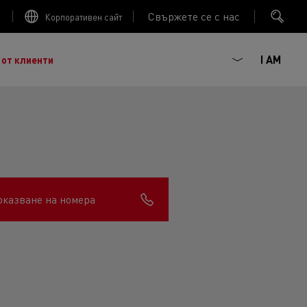
Свържете се с нас
Корпоративен сайт
I AM
 от клиенти
оказване на номера
ГОРИВНА ЕФЕКТИВНОСТ
ният френски производител на камиони, основан
 :
наследството от повече от век иновации, сега сме
Trucks
ива мобилност. Renault Trucks и нейните
ючват 20 000 професионалисти по целия свят.
агматизъм, ентусиазъм и ангажираност.