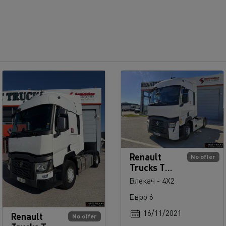
Renault
No offer
Trucks T
480
Влекач - 4X2
Евро 6
16/11/2021
Renault
No offer