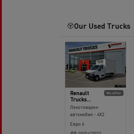
Our Used Trucks
Renault
No offer
Trucks
Master 145
Лекотоварен
автомобил - 4X2
Евро 6
05/04/2022