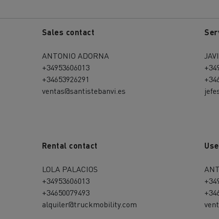
Sales contact
Ser
ANTONIO ADORNA
JAV
+34953606013
+34
+34653926291
+34
ventas@santistebanvi.es
jefe
Rental contact
Use
LOLA PALACIOS
ANT
+34953606013
+34
+34650079493
+34
alquiler@truckmobility.com
vent