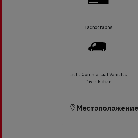
Налични употребявани камиони
Tachographs
Хладилен транспорт
Гру
Тран
Транспорт с цистерни
Light Commercial Vehicles
мат
Distribution
Строителство
Транспорт на цимент
Местоположени
Земекопни дейности
Транспорт на материали