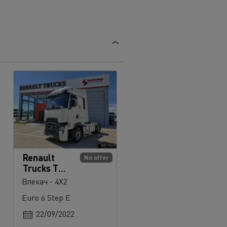
Renault
No offer
Trucks T
High 520
Влекач - 4X2
Euro 6 Step E
22/09/2022