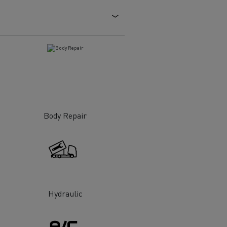
еминаване
Body Repair
при
T Robust
ни
 -
Hydraulic