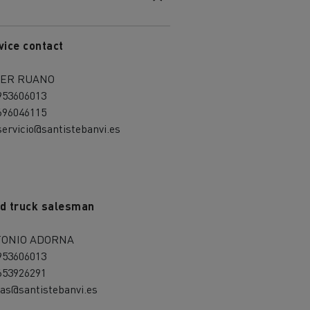
vice contact
IER RUANO
953606013
696046115
servicio@santistebanvi.es
d truck salesman
ONIO ADORNA
953606013
653926291
as@santistebanvi.es