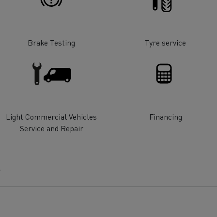
Brake Testing
Tyre service
пажен транспорт
Транспорт на автом
спорт на дървен
Транспорт от мини и
Light Commercial Vehicles
Financing
ериал
кариери
Service and Repair
Комунални услуги
Аварийни и противопожарни служби
е
Поддръжка на канализационни системи
Поддръжка на пътищата
Сметосъбиране