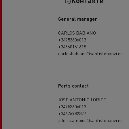
Контакти
General manager
CARLOS BABIANO
+34953606013
+34660161618
carlosbabiano@santistebanvi.es
Parts contact
JOSE ANTONIO LORITE
+34953606013
+34676982327
jeferecambios@santistebanvi.es