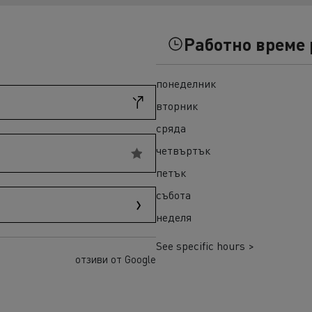
ult Trucks T High
Гама K
Работно време
понеделник
вторник
сряда
четвъртък
петък
а E-Tech D
Гама E-Tech Master
събота
ENAULT TRUCKS E-Tech
неделя
ENAULT TRUCKS E-Tech
See specific hours >
 Wide
отзиви от Google
ENAULT TRUCKS E-Tech
 Wide LEC