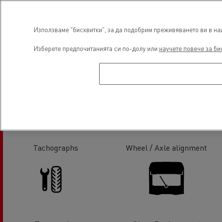
Използваме "бисквитки", за да подобрим преживяването ви в наш
Изберете предпочитанията си по-долу или
научете повече за би
Hydraulic
Tail Lift Service & Repair
Tachographs
Wheel / Axle alignment