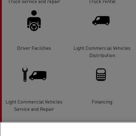
Truck service and repair
Truck rental
Driver Facilities
Light Commercial Vehicles
Distribution
Light Commercial Vehicles
Financing
Service and Repair