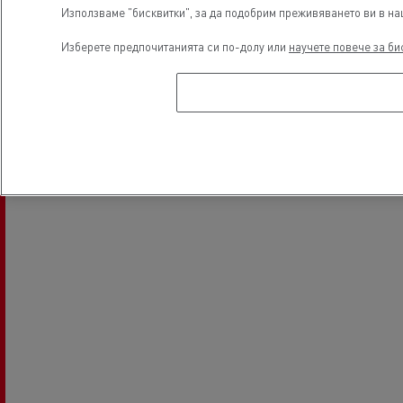
Използваме "бисквитки", за да подобрим преживяването ви в наш
Изберете предпочитанията си по-долу или
научете повече за би
Electrical Vehicles
Местоположение