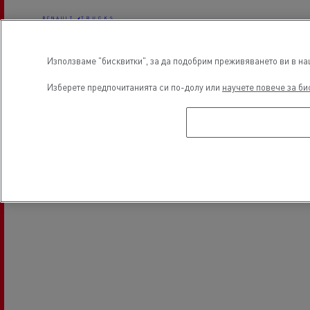
Използваме "бисквитки", за да подобрим преживяването ви в наш
Electrical Vehicles
Изберете предпочитанията си по-долу или
научете повече за би
Местоположение