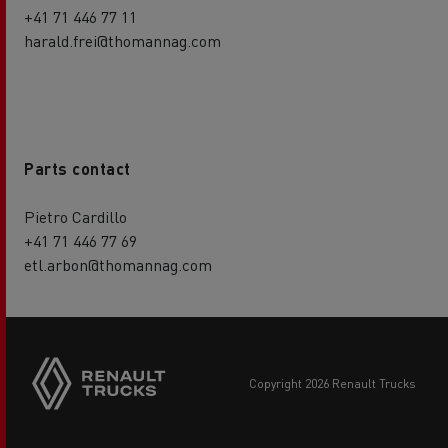
+41 71 446 77 11
harald.frei@thomannag.com
Parts contact
Pietro Cardillo
+41 71 446 77 69
etl.arbon@thomannag.com
copyright 2026 Renault Trucks
Footer