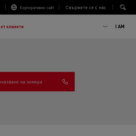
Свържете се с нас
Корпоративен сайт
I AM
 от клиенти
оказване на номера
ГОРИВНА ЕФЕКТИВНОСТ
ният френски производител на камиони, основан
 :
наследството от повече от век иновации, сега сме
Trucks
ива мобилност. Renault Trucks и нейните
ючват 20 000 професионалисти по целия свят.
агматизъм, ентусиазъм и ангажираност.