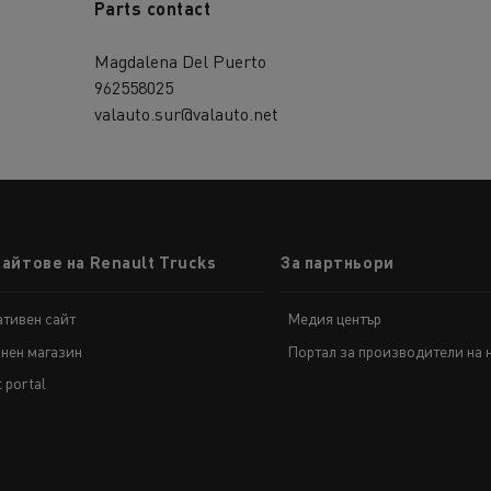
Parts contact
Magdalena Del Puerto
962558025
valauto.sur@valauto.net
сайтове на Renault Trucks
За партньори
тивен сайт
Медия център
нен магазин
Портал за производители на 
t portal