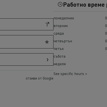
ult Trucks T High
Гама K
Работно време
понеделник
0
вторник
0
сряда
0
четвъртък
0
петък
0
събота
неделя
а E-Tech D
Гама E-Tech Master
ENAULT TRUCKS E-Tech
See specific hours >
отзиви от Google
ENAULT TRUCKS E-Tech
 Wide
ENAULT TRUCKS E-Tech
 Wide LEC