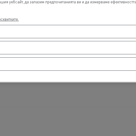
шия уебсайт, да запазим предпочитанията ви и да измерваме ефективността 
исквитките.
пажен транспорт
Транспорт на автом
спорт на дървен
Транспорт от мини и
ериал
кариери
Комунални услуги
Аварийни и противопожарни служби
Поддръжка на канализационни системи
Поддръжка на пътищата
Сметосъбиране