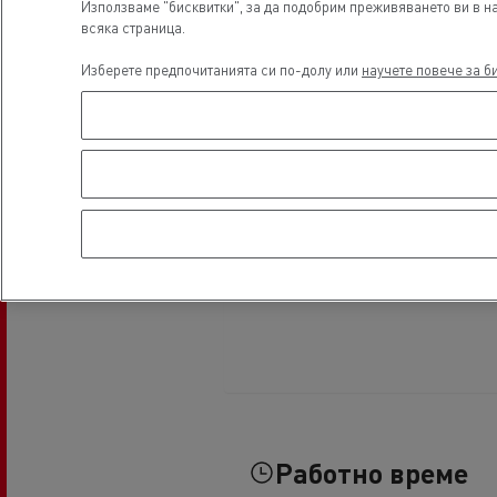
Използваме "бисквитки", за да подобрим преживяването ви в на
всяка страница.
Налични употребявани камиони
Изберете предпочитанията си по-долу или
научете повече за б
Хладилен транспорт
Гру
Тран
Транспорт с цистерни
мат
Строителство
Транспорт на цимент
Земекопни дейности
Транспорт на материали
Работно време