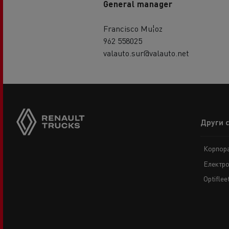
General manager
Francisco Mu¦oz
962 558025
valauto.sur@valauto.net
Footer
Други 
menu
Корпора
Електро
Optiflee