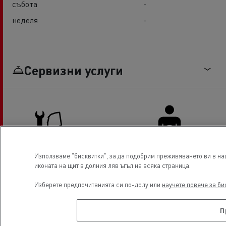
събота
-
неделя
-
Сервизни услуги
Използваме "бисквитки", за да подобрим преживяването ви в на
иконата на щит в долния ляв ъгъл на всяка страница.
Truck service and repair
Driver Facilities
Изберете предпочитанията си по-долу или
научете повече за би
П