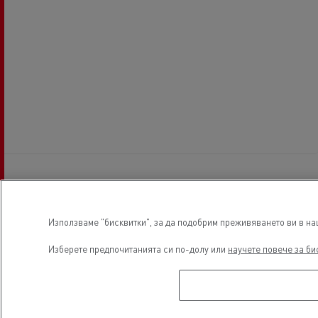
Работно време
Използваме "бисквитки", за да подобрим преживяването ви в наш
Изберете предпочитанията си по-долу или
научете повече за би
Продажби
понеделник
08:00 / 16:00