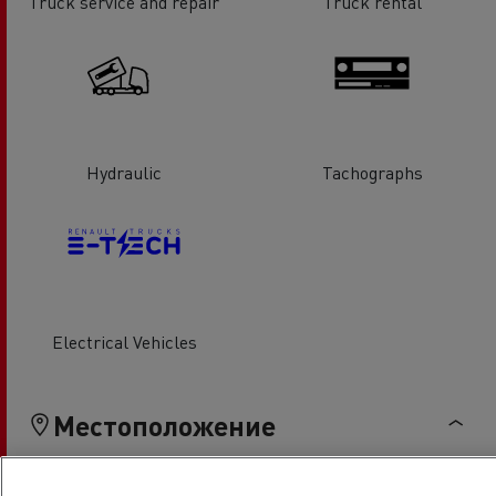
Truck service and repair
Truck rental
Hydraulic
Tachographs
Electrical Vehicles
Местоположение