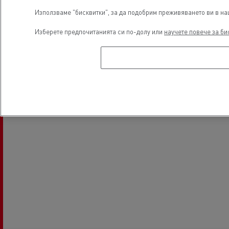
Използваме "бисквитки", за да подобрим преживяването ви в наш
Изберете предпочитанията си по-долу или
научете повече за би