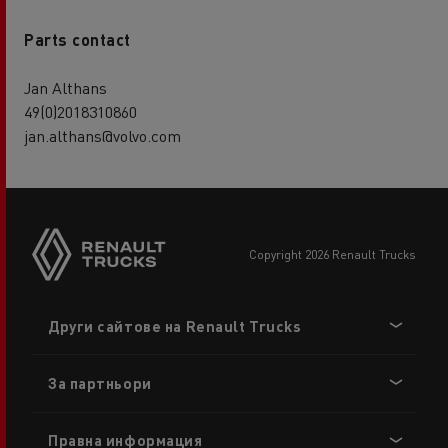
Parts contact
Jan Althans
49(0)2018310860
jan.althans@volvo.com
copyright 2026 Renault Trucks
Footer
Други сайтове на Renault Trucks
menu
За партньори
Правна информация