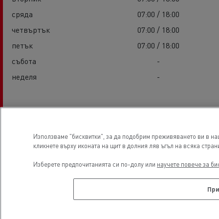
сряда
07:00 / 18:00
четвъртък
07:00 / 18:00
петък
07:00 / 18:00
събота
-
неделя
-
Сервизни услуги
Използваме "бисквитки", за да подобрим преживяването ви в на
кликнете върху иконата на щит в долния ляв ъгъл на всяка стран
Изберете предпочитанията си по-долу или
научете повече за би
При