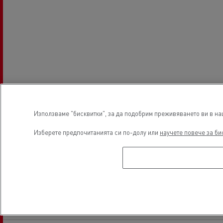
Използваме "бисквитки", за да подобрим преживяването ви в наш
Изберете предпочитанията си по-долу или
научете повече за би
Работно време