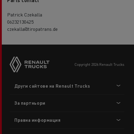
Parts contact
Patrick Czekalla
06232130425
czekalla@tiropatrans.de
copyright 2026 Renault Trucks
Footer
Други сайтове на Renault Trucks
menu
За партньори
Правна информация