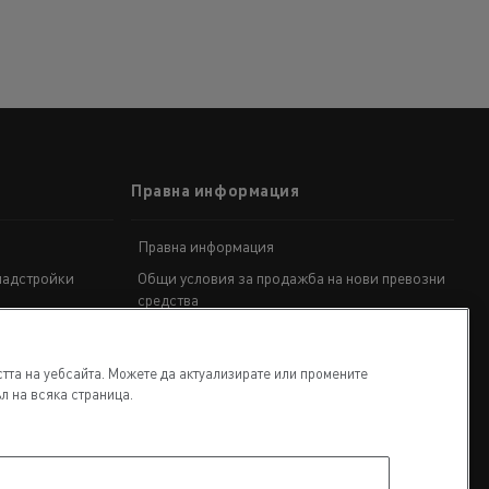
Гама D
Правна информация
Правна информация
надстройки
Общи условия за продажба на нови превозни
средства
Поверителност
Политика за използване на бисквитки
тта на уебсайта. Можете да актуализирате или промените
л на всяка страница.
Споразумение за управление на данни
REACH
Закон за данните