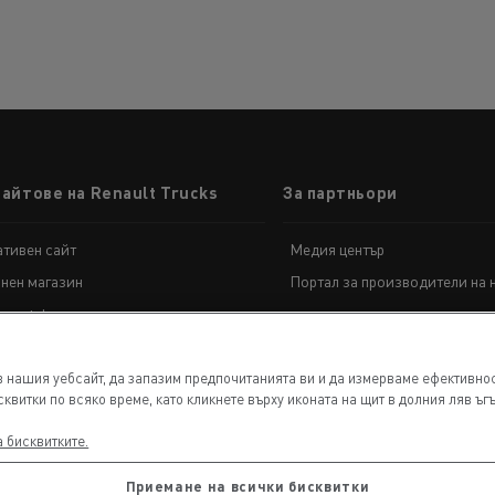
ult Trucks T High
Гама K
сайтове на Renault Trucks
За партньори
тивен сайт
Медия център
нен магазин
Портал за производители на 
а E-Tech D
Гама E-Tech Master
t portal
ENAULT TRUCKS E-Tech
в нашия уебсайт, да запазим предпочитанията ви и да измерваме ефективнос
ENAULT TRUCKS E-Tech
витки по всяко време, като кликнете върху иконата на щит в долния ляв ъгъ
 Wide
ENAULT TRUCKS E-Tech
а бисквитките.
 Wide LEC
Приемане на всички бисквитки