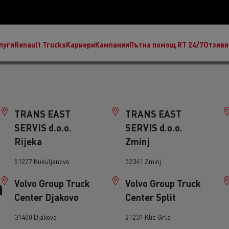
луги
Renault Trucks
Кариери
Кампании
Пътна помощ RT 24/7
Отзиви
TRANS EAST
TRANS EAST
SERVIS d.o.o.
SERVIS d.o.o.
Rijeka
Zminj
анция
 камиони
Кръгова икономика
Renault Trucks е единстве
51227 Kukuljanovo
52341 Zminj
офиране на CNG камиони
Възстановени части
през 1894 г. Въз основа на 
REMAN от Renault 
n
изцяло ангажирани с устойч
ransports Houtch: нашите
Volvo Group Truck
Volvo Group Truck
амиони работят с
оторизирани дилърства вкл
Center Djakovo
Center Split
рироден газ
Вървим заедно напред с пр
31400 Djakovo
21231 Klis Grlo