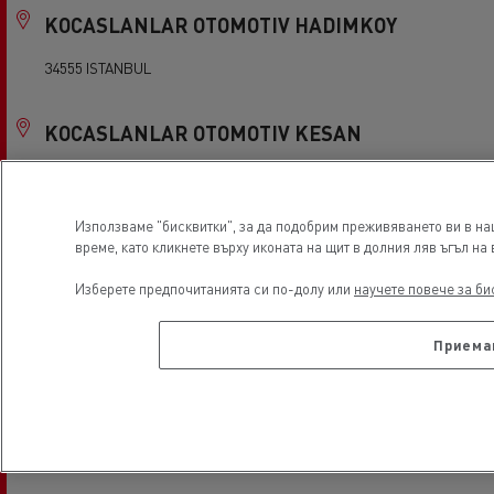
KOCASLANLAR OTOMOTIV HADIMKOY
34555 ISTANBUL
KOCASLANLAR OTOMOTIV KESAN
22800 Edirne
Използваме "бисквитки", за да подобрим преживяването ви в на
KOCASLANLAR OTOMOTIV KOCAELI
време, като кликнете върху иконата на щит в долния ляв ъгъл на
41100 KOCAELI
Изберете предпочитанията си по-долу или
научете повече за би
Приема
KOCASLANLAR OTOMOTIV ORHANLI
34956 ISTANBUL
Kemak G.Antep