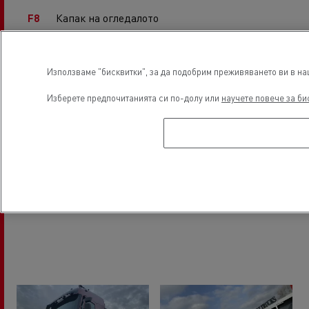
Капак на огледалото
F8
Капаци на огледалата
F10
Дръжки
Използваме "бисквитки", за да подобрим преживяването ви в наш
F11
Изберете предпочитанията си по-долу или
научете повече за би
Извод за твърд теглич
F13
Предна решетка
F14
Лайсни за фарове в бронята
F27