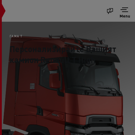
Menu
ГАМА T
Персонализирайте Вашият
камион Renault T High