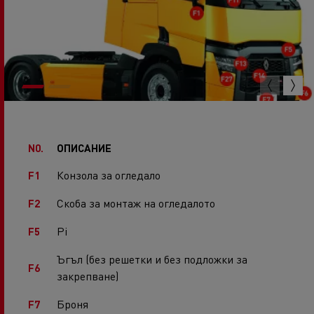
N0.
ОПИСАНИЕ
Конзола за огледало
F1
Скоба за монтаж на огледалото
F2
Pi
F5
Ъгъл (без решетки и без подложки за
F6
закрепване)
Броня
F7